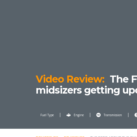
Video Review:
The Fo
midsizers getting up
Fuel Type
Engine
Transmission