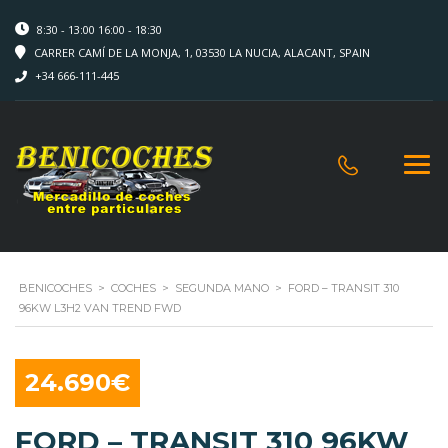
8:30 - 13:00 16:00 - 18:30
CARRER CAMÍ DE LA MONJA, 1, 03530 LA NUCIA, ALACANT, SPAIN
+34 666-111-445
BENICOCHES
>
COCHES
>
SEGUNDA MANO
>
FORD – TRANSIT 310
96KW L3H2 VAN TREND FWD
24.690€
FORD – TRANSIT 310 96KW