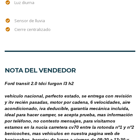
Luz diurna
Sensor de lluvia
Cierre centralizado
NOTA DEL VENDEDOR
Ford transit 2.0 tdci furgon l3 h2

vehículo nacional, perfecto estado, se entrega con revisión 
y itv recién pasadas, motor por cadena, 6 velocidades, aire 
acondicionado, iva deducible, garantía mecánica incluida, 
ideal para hacer camper, se acepta prueba, mas información 
por teléfono, no contesto mensajes, para visitarnos 
estamos en la nucia carretera cv70 entre la rotonda nº1 y nº2 
benicoches, mas vehículos en nuestra pagina web de 
benicoches. horario: de lunes a viernes de 08:30 a 13:30 y 