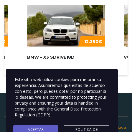
0€
12.390€
ON
BMW – X3 SDRIVE18D
Este sitio web utiliza cookies para mejorar su
experiencia. Asumiremos que estás de acuerdo
con esto, pero puedes optar por no participar si
lo deseas. We are committed to protecting your
privacy and ensuring your data is handled in
Buscar:
compliance with the
General Data Protection
Regulation (GDPR)
.
Copyright © 2012-2022 All Right Reserved
BeniCoches
|
Política
ACEPTAR
POLITICA DE