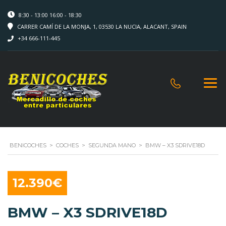
8:30 - 13:00 16:00 - 18:30
CARRER CAMÍ DE LA MONJA, 1, 03530 LA NUCIA, ALACANT, SPAIN
+34 666-111-445
BENICOCHES
>
COCHES
>
SEGUNDA MANO
>
BMW – X3 SDRIVE18D
12.390€
BMW – X3 SDRIVE18D